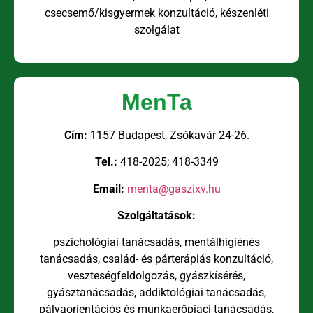
csecsemő/kisgyermek konzultáció, készenléti
szolgálat
MenTa
Cím:
1157 Budapest, Zsókavár 24-26.
Tel.:
418-2025; 418-3349
Email:
menta@gaszixv.hu
Szolgáltatások:
pszichológiai tanácsadás, mentálhigiénés
tanácsadás, család- és párterápiás konzultáció,
veszteségfeldolgozás, gyászkísérés,
gyásztanácsadás, addiktológiai tanácsadás,
pályaorientációs és munkaerőpiaci tanácsadás,