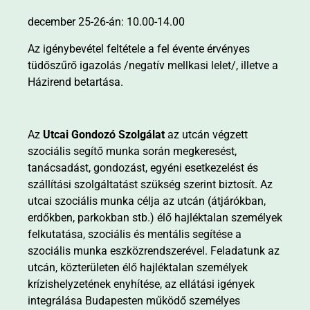
december 25-26-án: 10.00-14.00
Az igénybevétel feltétele a fel évente érvényes
tüdőszűrő igazolás /negatív mellkasi lelet/, illetve a
Házirend betartása.
Az
Utcai Gondozó Szolgálat
az utcán végzett
szociális segítő munka során megkeresést,
tanácsadást, gondozást, egyéni esetkezelést és
szállítási szolgáltatást szükség szerint biztosít. Az
utcai szociális munka célja az utcán (átjárókban,
erdőkben, parkokban stb.) élő hajléktalan személyek
felkutatása, szociális és mentális segítése a
szociális munka eszközrendszerével. Feladatunk az
utcán, közterületen élő hajléktalan személyek
krízishelyzetének enyhítése, az ellátási igények
integrálása Budapesten működő személyes