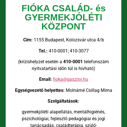
FIÓKA CSALÁD- és
GYERMEKJÓLÉTI
KÖZPONT
Cím:
1155 Budapest, Kolozsvár utca 4/b
Tel.:
410-0001; 410-3077
(krízishelyzet esetén a
410-0001
telefonszám
nyitvatartási időn túl is hívható)
Email:
fioka@gaszixv.hu
Egységvezető helyettes:
Molnárné Csillag Mirna
Szolgáltatások:
gyermekjóléti alapellátás, mentálhigiénés,
pszichológiai, fejlesztő pedagógiai és jogi
tanácsadás, családterápia, szülő-