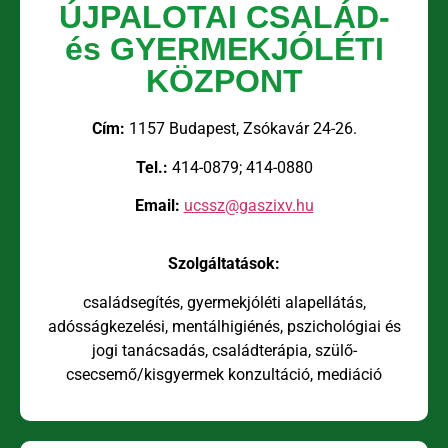
ÚJPALOTAI CSALÁD-
és GYERMEKJÓLÉTI
KÖZPONT
Cím:
1157 Budapest, Zsókavár 24-26.
Tel.:
414-0879; 414-0880
Email:
ucssz@gaszixv.hu
Szolgáltatások:
családsegítés, gyermekjóléti alapellátás,
adósságkezelési, mentálhigiénés, pszichológiai és
jogi tanácsadás, családterápia, szülő-
csecsemő/kisgyermek konzultáció, mediáció