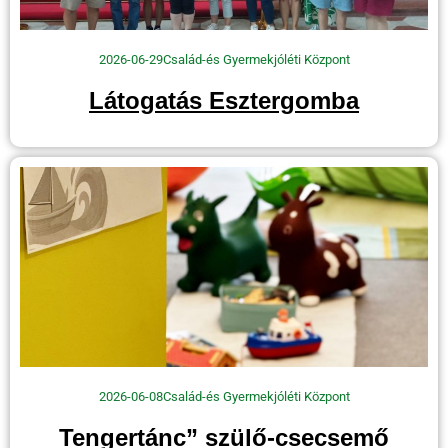
2026-06-29
Család-és Gyermekjóléti Központ
Látogatás Esztergomba
2026-06-08
Család-és Gyermekjóléti Központ
Tengertánc” szülő-csecsemő