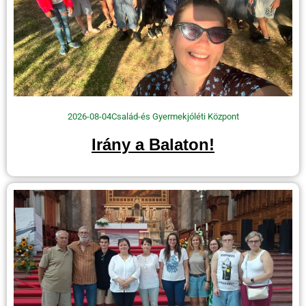
2026-08-04
Család-és Gyermekjóléti Központ
Irány a Balaton!