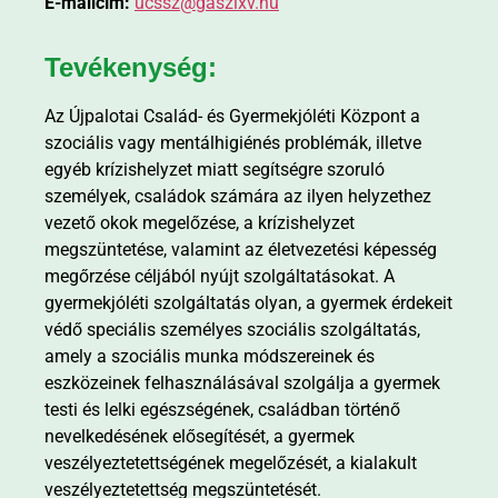
E-mailcím:
ucssz@gaszixv.hu
Tevékenység:
Az Újpalotai Család- és Gyermekjóléti Központ a
szociális vagy mentálhigiénés problémák, illetve
egyéb krízishelyzet miatt segítségre szoruló
személyek, családok számára az ilyen helyzethez
vezető okok megelőzése, a krízishelyzet
megszüntetése, valamint az életvezetési képesség
megőrzése céljából nyújt szolgáltatásokat. A
gyermekjóléti szolgáltatás olyan, a gyermek érdekeit
védő speciális személyes szociális szolgáltatás,
amely a szociális munka módszereinek és
eszközeinek felhasználásával szolgálja a gyermek
testi és lelki egészségének, családban történő
nevelkedésének elősegítését, a gyermek
veszélyeztetettségének megelőzését, a kialakult
veszélyeztetettség megszüntetését.