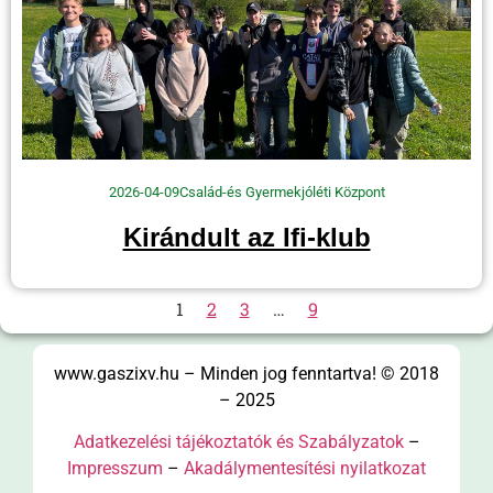
2026-04-09
Család-és Gyermekjóléti Központ
Kirándult az Ifi-klub
1
2
3
…
9
www.gaszixv.hu – Minden jog fenntartva! © 2018
– 2025
Adatkezelési tájékoztatók és Szabályzatok
–
Impresszum
–
Akadálymentesítési nyilatkozat