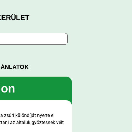
KERÜLET
JÁNLATOK
lon
 zsűri különdíját nyerte el
ztani az általuk győztesnek vélt