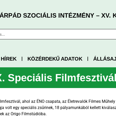
ÁRPÁD SZOCIÁLIS INTÉZMÉNY – XV. 
HÍREK
KÖZÉRDEKŰ ADATOK
ÁLLÁSA
. Speciális Filmfesztivá
ilmfesztivál, ahol az ÉNO csapata, az Életrevalók Filmes Műhely a
gja volt egy speciális zsűrinek, 18 pályamunkából kellett kiválas
ek az Origo Filmstúdióba.