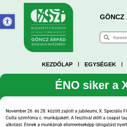
Eszköztár megnyitása
GÖNCZ 
KEZDŐLAP
EGYSÉGEK
ÉNO siker a X
November 26. és 28. között zajlott a jubileumi, X. Speciális F
Csilla szimfónia c. munkájukért. A fesztivál előtt a csapat ta
alkotást. Ennek a munkának elismeréseképp látogatást nyert