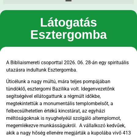
Látogatás
Esztergomba
A Bibliaismereti csoporttal 2026. 06. 28-án egy spirituális
utazásra indultunk Esztergomba.
Úticélunk a nagy múltú, mára teljes pompájában
tündöklő, esztergomi Bazilika volt. Idegenvezetőnk
segítségével ellátogattunk a régmúlt időkbe,
megtekintettük a monumentális templombelsőt, a
felbecsülhetetlen értékű kincstárat, az egyházi
méltóságoknak is nyughelyéül szolgáló altemplomot,
megemlékezve munkásságukról. A vállalkozó kedvűek,
akik a nagy hőség ellenére megjárták a kupolába vivő 413