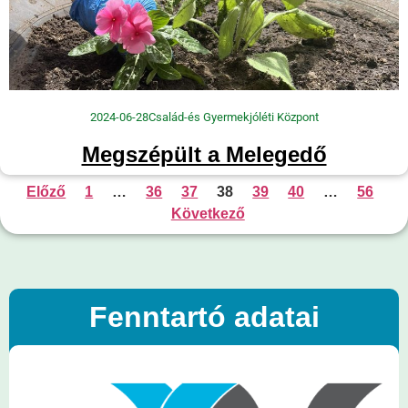
2024-06-28
Család-és Gyermekjóléti Központ
Megszépült a Melegedő
Előző
1
…
36
37
38
39
40
…
56
Következő
Fenntartó adatai