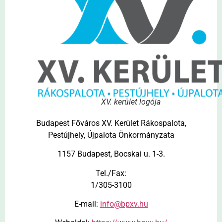
XV. kerület logója
Budapest Főváros XV. Kerület Rákospalota,
Pestújhely, Újpalota Önkormányzata
1157 Budapest, Bocskai u. 1-3.
Tel./Fax:
1/305-3100
E-mail:
info@bpxv.hu