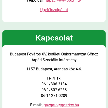
Weboldal:
https://www.bpxv.hu/
Ügyfélszolgáltat
Kapcsolat
Budapest Főváros XV. kerületi Önkormányzat Göncz
Árpád Szociális Intézmény
1157 Budapest, Árendás köz 4-6.
Tel./Fax:
06-1/306-3184
06-1/307-6263
06-1/ 271-0209
E-mail:
igazgato@gaszixv.hu