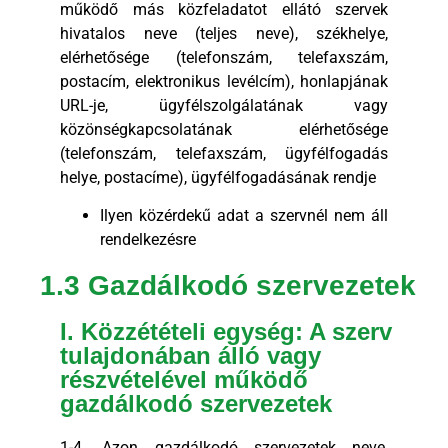
működő más közfeladatot ellátó szervek
hivatalos neve (teljes neve), székhelye,
elérhetősége (telefonszám, telefaxszám,
postacím, elektronikus levélcím), honlapjának
URL-je, ügyfélszolgálatának vagy
közönségkapcsolatának elérhetősége
(telefonszám, telefaxszám, ügyfélfogadás
helye, postacíme), ügyfélfogadásának rendje
Ilyen közérdekű adat a szervnél nem áll
rendelkezésre
1.3 Gazdálkodó szervezetek
I. Közzétételi egység: A szerv
tulajdonában álló vagy
részvételével működő
gazdálkodó szervezetek
1-4. Azon gazdálkodó szervezetek neve,