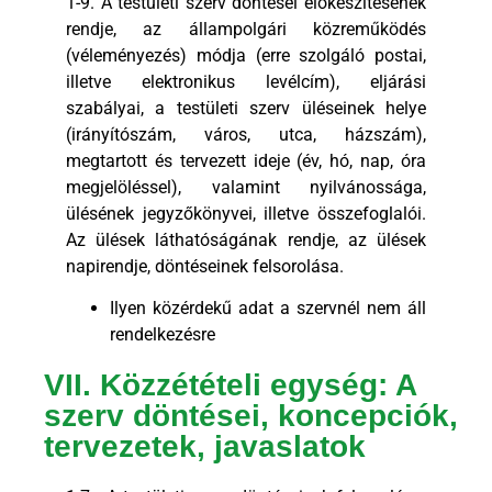
1-9. A testületi szerv döntései előkészítésének
rendje, az állampolgári közreműködés
(véleményezés) módja (erre szolgáló postai,
illetve elektronikus levélcím), eljárási
szabályai, a testületi szerv üléseinek helye
(irányítószám, város, utca, házszám),
megtartott és tervezett ideje (év, hó, nap, óra
megjelöléssel), valamint nyilvánossága,
ülésének jegyzőkönyvei, illetve összefoglalói.
Az ülések láthatóságának rendje, az ülések
napirendje, döntéseinek felsorolása.
Ilyen közérdekű adat a szervnél nem áll
rendelkezésre
VII. Közzétételi egység: A
szerv döntései, koncepciók,
tervezetek, javaslatok