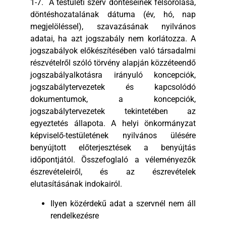
1-7. A testületi szerv döntéseinek felsorolása,
döntéshozatalának dátuma (év, hó, nap
megjelöléssel), szavazásának nyilvános
adatai, ha azt jogszabály nem korlátozza. A
jogszabályok előkészítésében való társadalmi
részvételről szóló törvény alapján közzéteendő
jogszabályalkotásra irányuló koncepciók,
jogszabálytervezetek és kapcsolódó
dokumentumok, a koncepciók,
jogszabálytervezetek tekintetében az
egyeztetés állapota. A helyi önkormányzat
képviselő-testületének nyilvános ülésére
benyújtott előterjesztések a benyújtás
időpontjától. Összefoglaló a véleményezők
észrevételeiről, és az észrevételek
elutasításának indokairól.
Ilyen közérdekű adat a szervnél nem áll
rendelkezésre