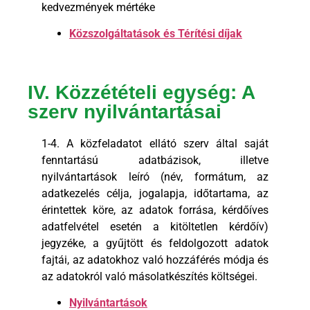
kedvezmények mértéke
Közszolgáltatások és Térítési díjak
IV. Közzétételi egység: A
szerv nyilvántartásai
1-4. A közfeladatot ellátó szerv által saját
fenntartású adatbázisok, illetve
nyilvántartások leíró (név, formátum, az
adatkezelés célja, jogalapja, időtartama, az
érintettek köre, az adatok forrása, kérdőíves
adatfelvétel esetén a kitöltetlen kérdőív)
jegyzéke, a gyűjtött és feldolgozott adatok
fajtái, az adatokhoz való hozzáférés módja és
az adatokról való másolatkészítés költségei.
Nyilvántartások