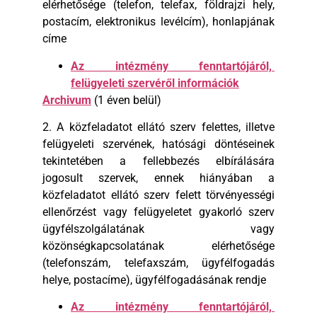
elérhetősége (telefon, telefax, földrajzi hely,
postacím, elektronikus levélcím), honlapjának
címe
Az intézmény fenntartójáról,
felügyeleti szervéről információk
Archivum
(1 éven belül)
2. A közfeladatot ellátó szerv felettes, illetve
felügyeleti szervének, hatósági döntéseinek
tekintetében a fellebbezés elbírálására
jogosult szervek, ennek hiányában a
közfeladatot ellátó szerv felett törvényességi
ellenőrzést vagy felügyeletet gyakorló szerv
ügyfélszolgálatának vagy
közönségkapcsolatának elérhetősége
(telefonszám, telefaxszám, ügyfélfogadás
helye, postacíme), ügyfélfogadásának rendje
Az intézmény fenntartójáról,