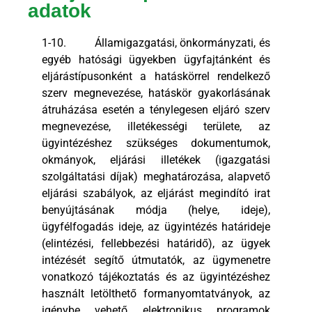
adatok
1-10. Államigazgatási, önkormányzati, és
egyéb hatósági ügyekben ügyfajtánként és
eljárástípusonként a hatáskörrel rendelkező
szerv megnevezése, hatáskör gyakorlásának
átruházása esetén a ténylegesen eljáró szerv
megnevezése, illetékességi területe, az
ügyintézéshez szükséges dokumentumok,
okmányok, eljárási illetékek (igazgatási
szolgáltatási díjak) meghatározása, alapvető
eljárási szabályok, az eljárást megindító irat
benyújtásának módja (helye, ideje),
ügyfélfogadás ideje, az ügyintézés határideje
(elintézési, fellebbezési határidő), az ügyek
intézését segítő útmutatók, az ügymenetre
vonatkozó tájékoztatás és az ügyintézéshez
használt letölthető formanyomtatványok, az
igénybe vehető elektronikus programok